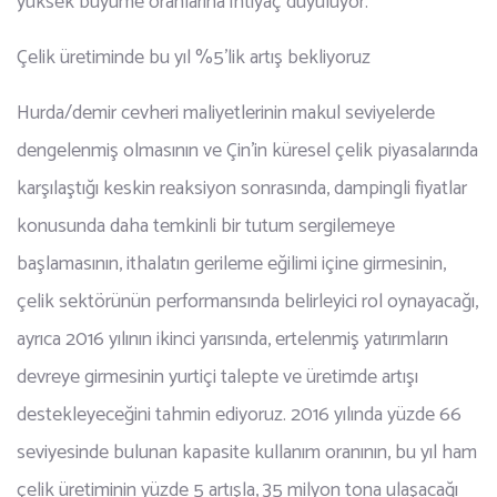
yüksek büyüme oranlarına ihtiyaç duyuluyor.
Çelik üretiminde bu yıl %5’lik artış bekliyoruz
Hurda/demir cevheri maliyetlerinin makul seviyelerde
dengelenmiş olmasının ve Çin’in küresel çelik piyasalarında
karşılaştığı keskin reaksiyon sonrasında, dampingli fiyatlar
konusunda daha temkinli bir tutum sergilemeye
başlamasının, ithalatın gerileme eğilimi içine girmesinin,
çelik sektörünün performansında belirleyici rol oynayacağı,
ayrıca 2016 yılının ikinci yarısında, ertelenmiş yatırımların
devreye girmesinin yurtiçi talepte ve üretimde artışı
destekleyeceğini tahmin ediyoruz. 2016 yılında yüzde 66
seviyesinde bulunan kapasite kullanım oranının, bu yıl ham
çelik üretiminin yüzde 5 artışla, 35 milyon tona ulaşacağı