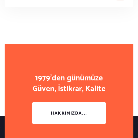
1979'den günümüze
Güven, İstikrar, Kalite
HAKKIMIZDA...