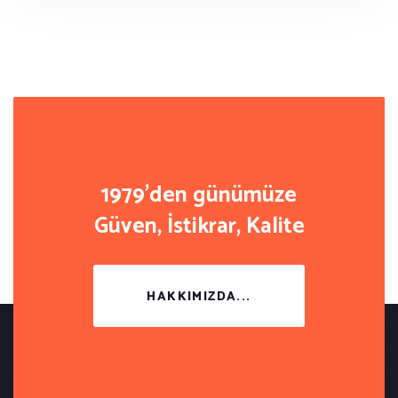
1979'den günümüze
Güven, İstikrar, Kalite
HAKKIMIZDA...