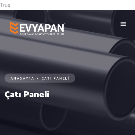
True
ANASAYFA
/
ÇATI PANELI
Çatı Paneli