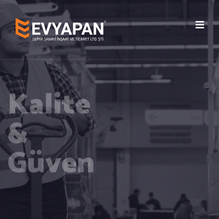
Kalite
&
Güven